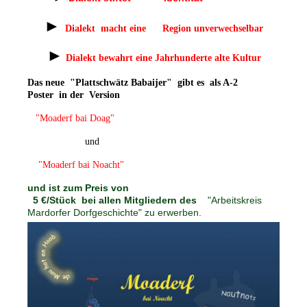
►
Dialekt macht eine Region unverwechselbar
►
Dialekt bewahrt eine Jahrhunderte alte Kultur
Das neue
"Plattschwätz Babaijer"
gibt es als A-2
Poster
in der Version
"Moaderf bai Doag"
und
"Moaderf bai Noacht"
und ist zum Preis von
5 €/Stück bei allen Mitgliedern des
"Arbeitskreis
Mardorfer Dorfgeschichte" zu erwerben.