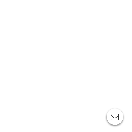
Dialekt stiftet Identität A► Dialekt
macht eine Region unverwechselbar ►
Dialekt bewahrt eine Jahrhunderte alte
Kultur